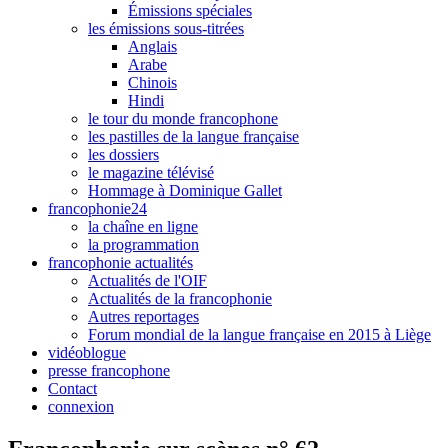
Émissions spéciales
les émissions sous-titrées
Anglais
Arabe
Chinois
Hindi
le tour du monde francophone
les pastilles de la langue française
les dossiers
le magazine télévisé
Hommage à Dominique Gallet
francophonie24
la chaîne en ligne
la programmation
francophonie actualités
Actualités de l'OIF
Actualités de la francophonie
Autres reportages
Forum mondial de la langue française en 2015 à Liège
vidéoblogue
presse francophone
Contact
connexion