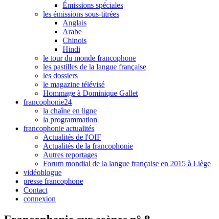
Émissions spéciales
les émissions sous-titrées
Anglais
Arabe
Chinois
Hindi
le tour du monde francophone
les pastilles de la langue française
les dossiers
le magazine télévisé
Hommage à Dominique Gallet
francophonie24
la chaîne en ligne
la programmation
francophonie actualités
Actualités de l'OIF
Actualités de la francophonie
Autres reportages
Forum mondial de la langue française en 2015 à Liège
vidéoblogue
presse francophone
Contact
connexion