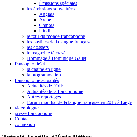
Émissions spéciales
les émissions sous-titrées
Anglais
Arabe
Chinois
Hindi
le tour du monde francophone
les pastilles de la langue française
les dossiers
le magazine télévisé
Hommage à Dominique Gallet
francophonie24
la chaîne en ligne
la programmation
francophonie actualités
Actualités de l'OIF
Actualités de la francophonie
Autres reportages
Forum mondial de la langue française en 2015 à Liège
vidéoblogue
presse francophone
Contact
connexion