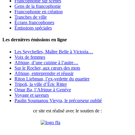
Francophonie sur scènes
Gens de la francophonie
Francophonie en création
Tranches de ville
Écrans francophones
Émissions spéciales
Les dernières émissions en ligne
Les Seychelles, Maître Belle à Victoria…
Voix de femmes
Afrique, d’une cuisine à l’autre…
Sur le Rocher, aux cœurs des mots
Afrique, entreprendre et réussir
Riton Liebman, l’ex-vedette du quartier
Tripoli, la ville d’Éric Ritter
Omar Ba, l’Afrique à Genève
Voyage et saveurs
Paulin Soumanou Vieyra, le précurseur oublié
ce site est réalisé avec le soutien de :