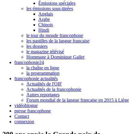
Émissions spéciales
les émissions sous-titrées
Anglais
Arabe
Chinois
Hindi
le tour du monde francophone
les pastilles de la langue française
les dossiers
le magazine télévisé
Hommage à Dominique Gallet
francophonie24
la chaîne en ligne
la programmation
francophonie actualités
Actualités de l'OIF
Actualités de la francophonie
Autres reportages
Forum mondial de la langue française en 2015 à Liège
vidéoblogue
presse francophone
Contact
connexion