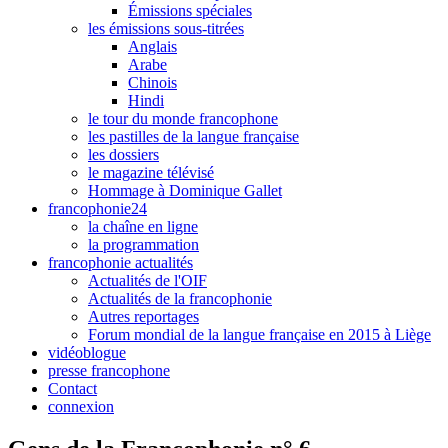
Émissions spéciales
les émissions sous-titrées
Anglais
Arabe
Chinois
Hindi
le tour du monde francophone
les pastilles de la langue française
les dossiers
le magazine télévisé
Hommage à Dominique Gallet
francophonie24
la chaîne en ligne
la programmation
francophonie actualités
Actualités de l'OIF
Actualités de la francophonie
Autres reportages
Forum mondial de la langue française en 2015 à Liège
vidéoblogue
presse francophone
Contact
connexion