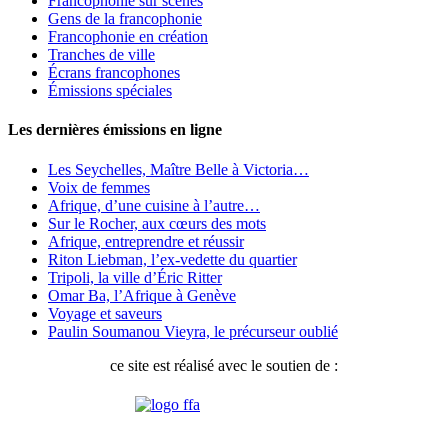
Francophonie sur scènes
Gens de la francophonie
Francophonie en création
Tranches de ville
Écrans francophones
Émissions spéciales
Les dernières émissions en ligne
Les Seychelles, Maître Belle à Victoria…
Voix de femmes
Afrique, d’une cuisine à l’autre…
Sur le Rocher, aux cœurs des mots
Afrique, entreprendre et réussir
Riton Liebman, l’ex-vedette du quartier
Tripoli, la ville d’Éric Ritter
Omar Ba, l’Afrique à Genève
Voyage et saveurs
Paulin Soumanou Vieyra, le précurseur oublié
ce site est réalisé avec le soutien de :