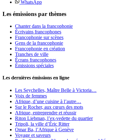
WhatsApp
Les émissions par thèmes
Chanter dans la francophonie
Écrivains francophones
Francophonie sur scènes
Gens de la francophonie
Francophonie en création
Tranches de ville
Écrans francophones
Émissions spéciales
Les dernières émissions en ligne
Les Seychelles, Maître Belle à Victoria…
Voix de femmes
Afrique, d’une cuisine à l’autre…
Sur le Rocher, aux cœurs des mots
Afrique, entreprendre et réussir
Riton Liebman, l’ex-vedette du quartier
Tripoli, la ville d’Éric Ritter
Omar Ba, l’Afrique à Genève
Voyage et saveurs