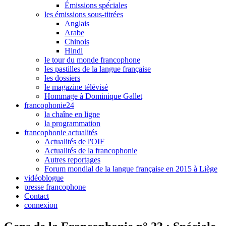
Émissions spéciales
les émissions sous-titrées
Anglais
Arabe
Chinois
Hindi
le tour du monde francophone
les pastilles de la langue française
les dossiers
le magazine télévisé
Hommage à Dominique Gallet
francophonie24
la chaîne en ligne
la programmation
francophonie actualités
Actualités de l'OIF
Actualités de la francophonie
Autres reportages
Forum mondial de la langue française en 2015 à Liège
vidéoblogue
presse francophone
Contact
connexion