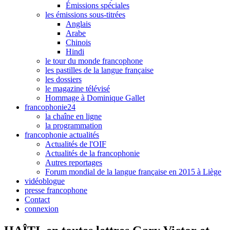
Émissions spéciales
les émissions sous-titrées
Anglais
Arabe
Chinois
Hindi
le tour du monde francophone
les pastilles de la langue française
les dossiers
le magazine télévisé
Hommage à Dominique Gallet
francophonie24
la chaîne en ligne
la programmation
francophonie actualités
Actualités de l'OIF
Actualités de la francophonie
Autres reportages
Forum mondial de la langue française en 2015 à Liège
vidéoblogue
presse francophone
Contact
connexion