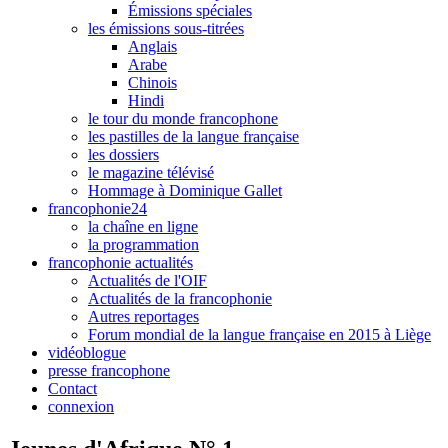
Émissions spéciales
les émissions sous-titrées
Anglais
Arabe
Chinois
Hindi
le tour du monde francophone
les pastilles de la langue française
les dossiers
le magazine télévisé
Hommage à Dominique Gallet
francophonie24
la chaîne en ligne
la programmation
francophonie actualités
Actualités de l'OIF
Actualités de la francophonie
Autres reportages
Forum mondial de la langue française en 2015 à Liège
vidéoblogue
presse francophone
Contact
connexion