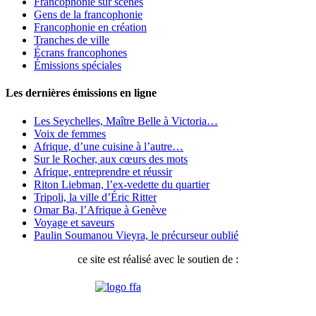
Francophonie sur scènes
Gens de la francophonie
Francophonie en création
Tranches de ville
Écrans francophones
Émissions spéciales
Les dernières émissions en ligne
Les Seychelles, Maître Belle à Victoria…
Voix de femmes
Afrique, d’une cuisine à l’autre…
Sur le Rocher, aux cœurs des mots
Afrique, entreprendre et réussir
Riton Liebman, l’ex-vedette du quartier
Tripoli, la ville d’Éric Ritter
Omar Ba, l’Afrique à Genève
Voyage et saveurs
Paulin Soumanou Vieyra, le précurseur oublié
ce site est réalisé avec le soutien de :