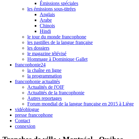
Émissions spéciales
les émissions sous-titrées
Anglais
Arabe
Chinois
Hindi
le tour du monde francophone
les pastilles de la langue française
les dossiers
le magazine télévisé
Hommage à Dominique Gallet
francophonie24
la chaîne en ligne
la programmation
francophonie actualités
Actualités de l'OIF
Actualités de la francophonie
Autres reportages
Forum mondial de la langue française en 2015 à Liège
vidéoblogue
presse francophone
Contact
connexion