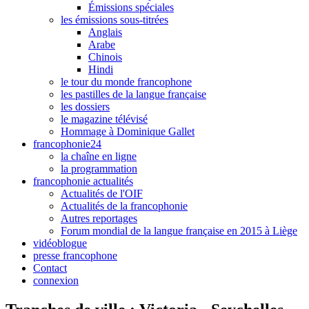
Émissions spéciales
les émissions sous-titrées
Anglais
Arabe
Chinois
Hindi
le tour du monde francophone
les pastilles de la langue française
les dossiers
le magazine télévisé
Hommage à Dominique Gallet
francophonie24
la chaîne en ligne
la programmation
francophonie actualités
Actualités de l'OIF
Actualités de la francophonie
Autres reportages
Forum mondial de la langue française en 2015 à Liège
vidéoblogue
presse francophone
Contact
connexion