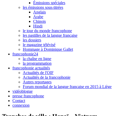
Émissions spéciales
les émissions sous-titrées
Anglais
Arabe
Chinois
Hindi
le tour du monde francophone
les pastilles de la langue française
les dossiers
le magazine télévisé
Hommage à Dominique Gallet
francophonie24
la chaîne en ligne
la programmation
francophonie actualités
Actualités de l'OIF
Actualités de la francophonie
Autres reportages
Forum mondial de la langue française en 2015 à Liège
vidéoblogue
presse francophone
Contact
connexion