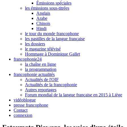
Émissions spéciales
les émissions sous-titrées
Anglais
Arabe
Chinois
Hindi
le tour du monde francophone
les pastilles de la langue française
les dossiers
le magazine télévisé
Hommage à Dominique Gallet
francophonie24
la chaîne en ligne
la programmation
francophonie actualités
Actualités de l'OIF
Actualités de la francophonie
Autres reportages
Forum mondial de la langue française en 2015 à Liège
vidéoblogue
presse francophone
Contact
connexion