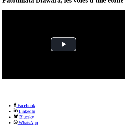
Fatoumata Diawara, les voies d’une étoile
Play
Video
Facebook
LinkedIn
Bluesky
WhatsApp