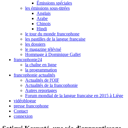
Émissions spéciales
les émissions sous-titrées
Anglais
Arabe
Chinois
Hindi
le tour du monde francophone
les pastilles de la langue française
les dossiers
le magazine télévisé
Hommage à Dominique Gallet
francophonie24
la chaîne en ligne
la programmation
francophonie actualités
Actualités de l'OIF
Actualités de la francophonie
Autres reportages
Forum mondial de la langue française en 2015 à Liège
vidéoblogue
presse francophone
Contact
connexion