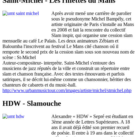
Saint-Michel - Les rillettes du Mans
Après avoir mené une carrière de parolier
sous le pseudonyme Michel Bampély, cet
artiste originaire de Paris s'installe au Mans
en 2008 et fait la rencontre du collectif
Slam inspir, qui organise une cession slam
mensuelle au café Le Palais. Les deux animateurs Zébiam et
Baloumba l'inscrivent au festival Le Mans cité chanson oú il
remporte le second prix de la cession slam sous son nouveau nom de
scène : St-Michel
Auteur-compositeur- interprète. Saint-Michel s'entoure des
musiciens de jazz réputés de la ville et construit un répertoire entre
slam et chanson française. Avec des textes émouvants et parfois
satiriques, il se décrit lui-même comme un chansonnier, héritier des
chanteurs de cabarets et du music-hall.
http://www.urbanmusictour.com/images/artiste/michel/stmichel.php
HDW - Slamouche
Alexandre « HDW » Sepré est étudiant en
3ème année de Lettres Supérieures. A 18
ans il avait déjà édité son premier recueil
de poésie. Il entre à 19 ans dans le collectif