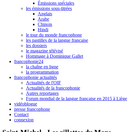
Émissions spéciales
les émissions sous-titrées
Anglais
Arabe
Chinois
Hindi
le tour du monde francophone
les pastilles de la langue française
les dossiers
le magazine télévisé
Hommage à Dominique Gallet
francophonie24
la chaîne en ligne
la programmation
francophonie actualités
Actualités de l'OIF
Actualités de la francophonie
Autres reportages
Forum mondial de la langue française en 2015 à Liège
vidéoblogue
presse francophone
Contact
connexion