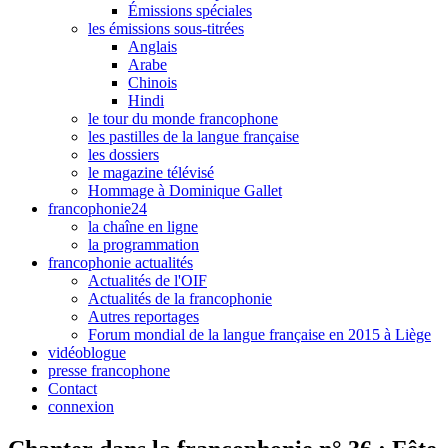
Émissions spéciales
les émissions sous-titrées
Anglais
Arabe
Chinois
Hindi
le tour du monde francophone
les pastilles de la langue française
les dossiers
le magazine télévisé
Hommage à Dominique Gallet
francophonie24
la chaîne en ligne
la programmation
francophonie actualités
Actualités de l'OIF
Actualités de la francophonie
Autres reportages
Forum mondial de la langue française en 2015 à Liège
vidéoblogue
presse francophone
Contact
connexion