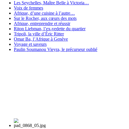
Les Seychelles, Maître Belle à Victoria…
Voix de femmes
Afrique, d’une cuisine à l’autre…
Sur le Rocher, aux cœurs des mots
Afrique, entreprendre et réussir
Riton Liebman, l’ex-vedette du quartier
Tripoli, la ville d’Éric Ritter
Omar Ba, l’Afrique à Genève
Voyage et saveurs
Paulin Soumanou Vieyra, le précurseur oublié