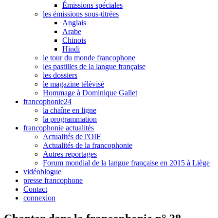
Émissions spéciales
les émissions sous-titrées
Anglais
Arabe
Chinois
Hindi
le tour du monde francophone
les pastilles de la langue française
les dossiers
le magazine télévisé
Hommage à Dominique Gallet
francophonie24
la chaîne en ligne
la programmation
francophonie actualités
Actualités de l'OIF
Actualités de la francophonie
Autres reportages
Forum mondial de la langue française en 2015 à Liège
vidéoblogue
presse francophone
Contact
connexion