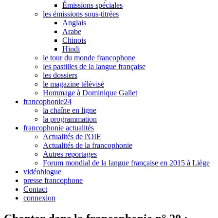
Émissions spéciales
les émissions sous-titrées
Anglais
Arabe
Chinois
Hindi
le tour du monde francophone
les pastilles de la langue française
les dossiers
le magazine télévisé
Hommage à Dominique Gallet
francophonie24
la chaîne en ligne
la programmation
francophonie actualités
Actualités de l'OIF
Actualités de la francophonie
Autres reportages
Forum mondial de la langue française en 2015 à Liège
vidéoblogue
presse francophone
Contact
connexion