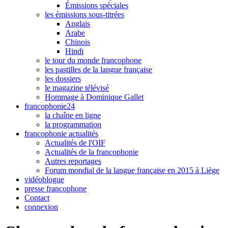
Émissions spéciales
les émissions sous-titrées
Anglais
Arabe
Chinois
Hindi
le tour du monde francophone
les pastilles de la langue française
les dossiers
le magazine télévisé
Hommage à Dominique Gallet
francophonie24
la chaîne en ligne
la programmation
francophonie actualités
Actualités de l'OIF
Actualités de la francophonie
Autres reportages
Forum mondial de la langue française en 2015 à Liège
vidéoblogue
presse francophone
Contact
connexion