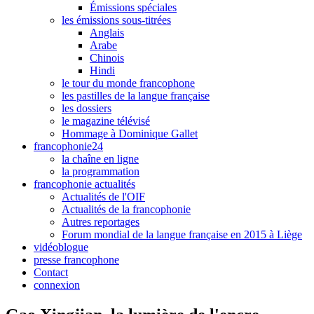
Émissions spéciales
les émissions sous-titrées
Anglais
Arabe
Chinois
Hindi
le tour du monde francophone
les pastilles de la langue française
les dossiers
le magazine télévisé
Hommage à Dominique Gallet
francophonie24
la chaîne en ligne
la programmation
francophonie actualités
Actualités de l'OIF
Actualités de la francophonie
Autres reportages
Forum mondial de la langue française en 2015 à Liège
vidéoblogue
presse francophone
Contact
connexion