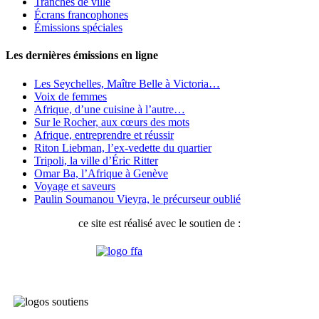
Tranches de ville
Écrans francophones
Émissions spéciales
Les dernières émissions en ligne
Les Seychelles, Maître Belle à Victoria…
Voix de femmes
Afrique, d’une cuisine à l’autre…
Sur le Rocher, aux cœurs des mots
Afrique, entreprendre et réussir
Riton Liebman, l’ex-vedette du quartier
Tripoli, la ville d’Éric Ritter
Omar Ba, l’Afrique à Genève
Voyage et saveurs
Paulin Soumanou Vieyra, le précurseur oublié
ce site est réalisé avec le soutien de :