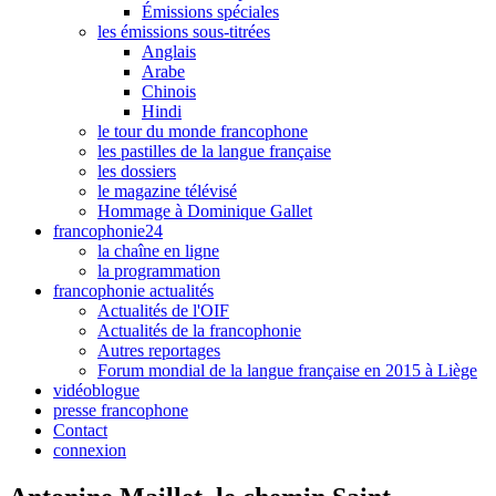
Émissions spéciales
les émissions sous-titrées
Anglais
Arabe
Chinois
Hindi
le tour du monde francophone
les pastilles de la langue française
les dossiers
le magazine télévisé
Hommage à Dominique Gallet
francophonie24
la chaîne en ligne
la programmation
francophonie actualités
Actualités de l'OIF
Actualités de la francophonie
Autres reportages
Forum mondial de la langue française en 2015 à Liège
vidéoblogue
presse francophone
Contact
connexion