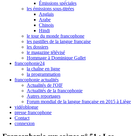
Émissions spéciales
les émissions sous-titrées
Anglais
Arabe
Chinois
Hindi
le tour du monde francophone
les pastilles de la langue française
les dossiers
le magazine télévisé
Hommage à Dominique Gallet
francophonie24
la chaîne en ligne
la programmation
francophonie actualités
Actualités de l'OIF
Actualités de la francophonie
Autres reportages
Forum mondial de la langue française en 2015 à Liège
vidéoblogue
presse francophone
Contact
connexion