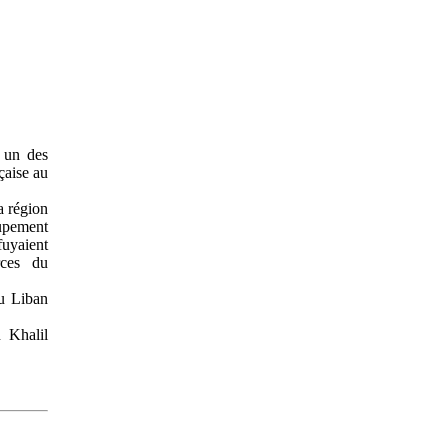
 un des
çaise au
a région
oupement
fuyaient
rces du
du Liban
 Khalil