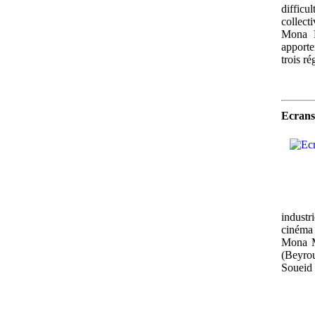
diffic
collecti
Mona M
apporte
trois r
Ecrans
industr
cinéma e
Mona M
(Beyrou
Soueid 