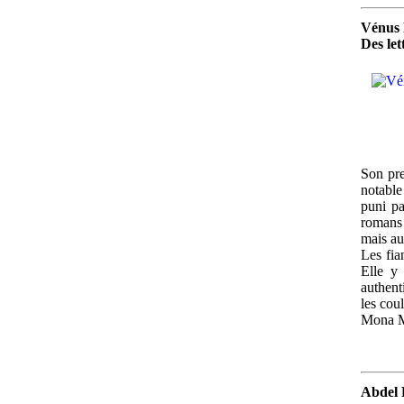
Vénus
Des let
Son pre
notable
puni pa
romans 
mais au
Les fia
Elle y 
authent
les cou
Mona Ma
Abdel 