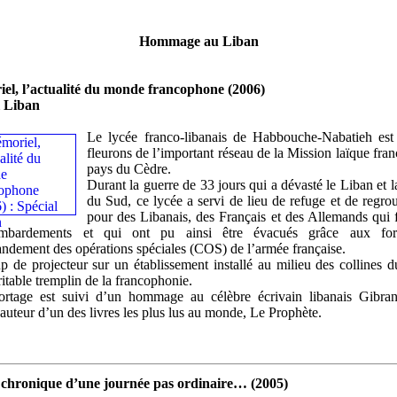
Hommage au Liban
el, l’actualité du monde francophone (2006)
l Liban
Le lycée franco-libanais de Habbouche-Nabatieh est
fleurons de l’important réseau de la Mission laïque fran
pays du Cèdre.
Durant la guerre de 33 jours qui a dévasté le Liban et l
du Sud, ce lycée a servi de lieu de refuge et de regr
pour des Libanais, des Français et des Allemands qui 
mbardements et qui ont pu ainsi être évacués grâce aux fo
ement des opérations spéciales (COS) de l’armée française.
 de projecteur sur un établissement installé au milieu des collines 
ritable tremplin de la francophonie.
ortage est suivi d’un hommage au célèbre écrivain libanais Gibran
auteur d’un des livres les plus lus au monde, Le Prophète.
 chronique d’une journée pas ordinaire… (2005)