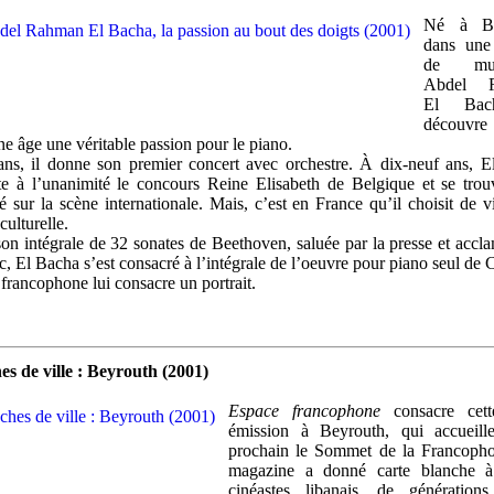
Né à Be
dans une 
de musi
Abdel 
El Bac
découvre 
une âge une véritable passion pour le piano.
ns, il donne son premier concert avec orchestre. À dix-neuf ans, 
e à l’unanimité le concours Reine Elisabeth de Belgique et se trou
é sur la scène internationale. Mais, c’est en France qu’il choisit de v
 culturelle.
on intégrale de 32 sonates de Beethoven, saluée par la presse et accl
ic, El Bacha s’est consacré à l’intégrale de l’oeuvre pour piano seul de 
francophone lui consacre un portrait.
s de ville : Beyrouth (2001)
Espace francophone
consacre cet
émission à Beyrouth, qui accueille
prochain le Sommet de la Francopho
magazine a donné carte blanche à
cinéastes libanais, de génération