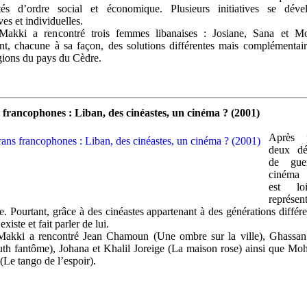
ultés d’ordre social et économique. Plusieurs initiatives se dével
ves et individuelles.
akki a rencontré trois femmes libanaises : Josiane, Sana et M
nt, chacune à sa façon, des solutions différentes mais complémentai
égions du pays du Cèdre.
 francophones : Liban, des cinéastes, un cinéma ? (2001)
Après p
deux dé
de guer
cinéma l
est l
représen
ie. Pourtant, grâce à des cinéastes appartenant à des générations différe
xiste et fait parler de lui.
akki a rencontré Jean Chamoun (Une ombre sur la ville), Ghassan
th fantôme), Johana et Khalil Joreige (La maison rose) ainsi que 
(Le tango de l’espoir).