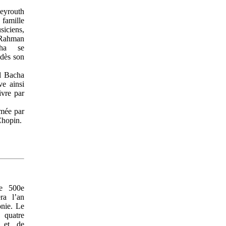
yrouth
famille
ciens,
Rahman
ha se
dès son
El Bacha
ve ainsi
ivre par
amée par
Chopin.
te 500e
ra l’an
nie. Le
 quatre
s et de