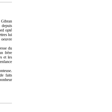
e Gibran
 depuis
ord opté
tres lui
n oeuvre
resse du
un frère
s et les
’enfance
onteuse.
de faits
 bonheur