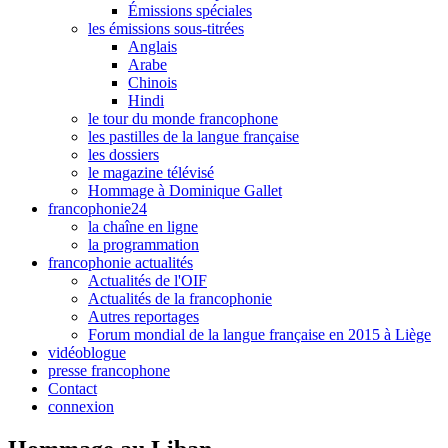
Émissions spéciales
les émissions sous-titrées
Anglais
Arabe
Chinois
Hindi
le tour du monde francophone
les pastilles de la langue française
les dossiers
le magazine télévisé
Hommage à Dominique Gallet
francophonie24
la chaîne en ligne
la programmation
francophonie actualités
Actualités de l'OIF
Actualités de la francophonie
Autres reportages
Forum mondial de la langue française en 2015 à Liège
vidéoblogue
presse francophone
Contact
connexion