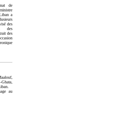
inat de
ministre
 Liban a
lusieurs
visé des
et des
rait des
occasion
hronique
Maalouf,
-Ghata,
iban.
mage au