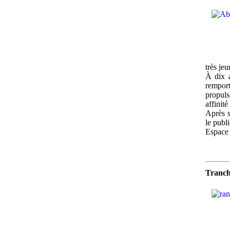
très je
À dix a
remport
propuls
affinité
Après s
le publ
Espace 
Tranche