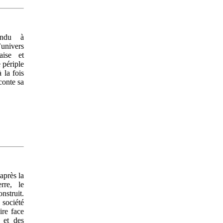
endu à
nivers
naise et
 périple
 la fois
conte sa
après la
rre, le
struit.
ociété
ire face
 et des