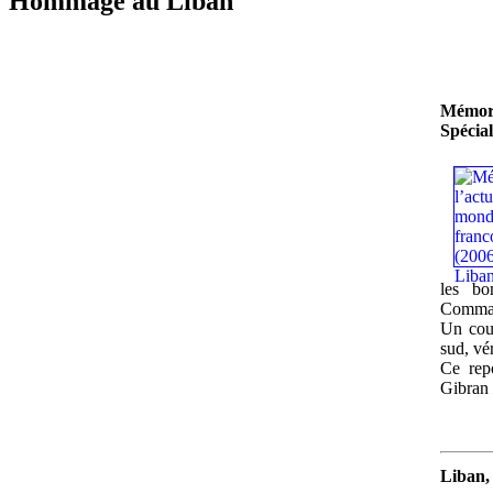
Hommage au Liban
Mémori
Spécia
les bo
Command
Un coup
sud, vé
Ce rep
Gibran 
Liban,