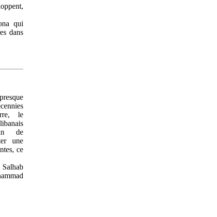
oppent,
ona qui
res dans
resque
cennies
re, le
ibanais
oin de
ter une
ntes, ce
 Salhab
Mohammad