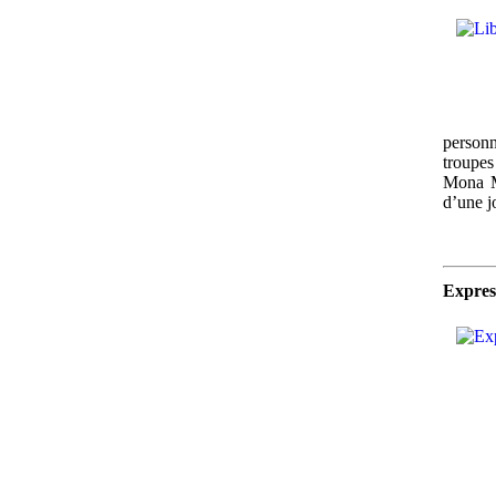
personn
troupes
Mona Ma
d’une j
Express