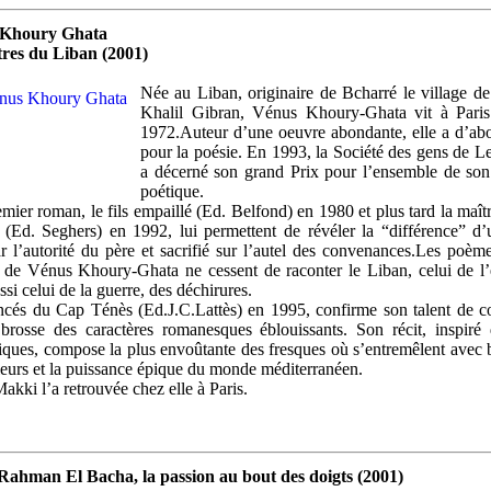
 Khoury Ghata
tres du Liban (2001)
Née au Liban, originaire de Bcharré le village d
Khalil Gibran, Vénus Khoury-Ghata vit à Paris
1972.Auteur d’une oeuvre abondante, elle a d’ab
pour la poésie. En 1993, la Société des gens de Let
a décerné son grand Prix pour l’ensemble de so
poétique.
mier roman, le fils empaillé (Ed. Belfond) en 1980 et plus tard la maît
 (Ed. Seghers) en 1992, lui permettent de révéler la “différence” d’
r l’autorité du père et sacrifié sur l’autel des convenances.Les poème
de Vénus Khoury-Ghata ne cessent de raconter le Liban, celui de l
ssi celui de la guerre, des déchirures.
ncés du Cap Ténès (Ed.J.C.Lattès) en 1995, confirme son talent de c
brosse des caractères romanesques éblouissants. Son récit, inspiré 
iques, compose la plus envoûtante des fresques où s’entremêlent avec
leurs et la puissance épique du monde méditerranéen.
kki l’a retrouvée chez elle à Paris.
Rahman El Bacha, la passion au bout des doigts (2001)