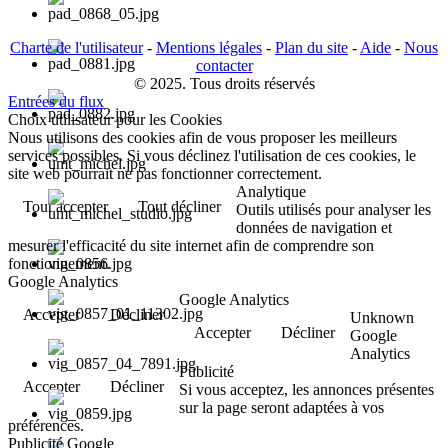
Charte de l'utilisateur
-
Mentions légales
-
Plan du site
-
Aide
-
Nous
contacter
© 2025. Tous droits réservés
Entrées du flux
Choix utilisateur pour les Cookies
Nous utilisons des cookies afin de vous proposer les meilleurs
services possibles. Si vous déclinez l'utilisation de ces cookies, le
site web pourrait ne pas fonctionner correctement.
Analytique
Tout accepter
Tout décliner
Outils utilisés pour analyser les
données de navigation et
mesurer l'efficacité du site internet afin de comprendre son
fonctionnement.
Google Analytics
Google Analytics
Accepter
Décliner
Unknown
Accepter
Décliner
Google
Analytics
Publicité
Accepter
Décliner
Si vous acceptez, les annonces présentes
sur la page seront adaptées à vos
préférences.
Publicité Google