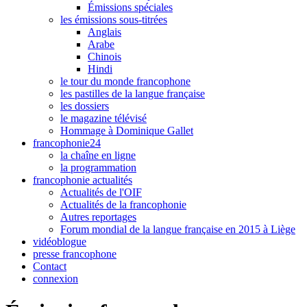
Émissions spéciales
les émissions sous-titrées
Anglais
Arabe
Chinois
Hindi
le tour du monde francophone
les pastilles de la langue française
les dossiers
le magazine télévisé
Hommage à Dominique Gallet
francophonie24
la chaîne en ligne
la programmation
francophonie actualités
Actualités de l'OIF
Actualités de la francophonie
Autres reportages
Forum mondial de la langue française en 2015 à Liège
vidéoblogue
presse francophone
Contact
connexion