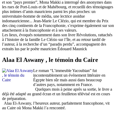
et son “pays premier”, Mona Makki a interrogé des anonymes dans
les rues de Port-Louis et de Mahébourg, et recueilli des témoignages
plus intimes d’amis mauriciens parmi les plus proches: un
universitaire-homme de média, une lectrice assidue
indomauricienne... Jean-Marie Le Clézio, qui est membre du Prix
des cinq continents de la Francophonie, s’exprime également sur son
attachement à la francophonie et à ses valeurs.
Les lieux, évoqués notamment dans son livre Révolutions, rattachés
à l’histoire de la famille Le Clézio sur l’île, et au retour tardif de
l’auteur, à la recherche d’un “paradis perdu”, accompagnent des
extraits lus par le poète mauricien Édouard Maunick
Alaa El Aswany , le témoin du Caire
Le roman “L’immeuble Yacoubian” fut
incontestablement un événement littéraire en
Égypte bien sûr mais aussi dans beaucoup
d’autres pays, notamment en France.
Quelques mois à peine après sa sortie, le livre a
déjà été adapté au grand écran et un feuilleton télévisé est en cours
de préparation.
Alaa El-Aswany, l’heureux auteur, parfaitement francophone, vit
au Caire où Mona Makki l’a rencontré.