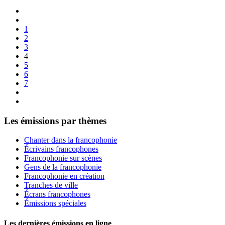
1
2
3
4
5
6
7
Les émissions par thèmes
Chanter dans la francophonie
Écrivains francophones
Francophonie sur scènes
Gens de la francophonie
Francophonie en création
Tranches de ville
Écrans francophones
Émissions spéciales
Les dernières émissions en ligne