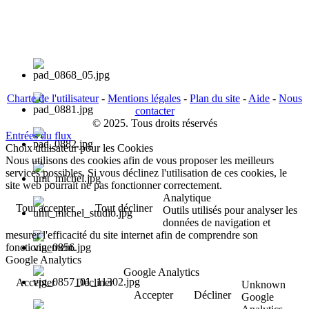
Charte de l'utilisateur
-
Mentions légales
-
Plan du site
-
Aide
-
Nous
contacter
© 2025. Tous droits réservés
Entrées du flux
Choix utilisateur pour les Cookies
Nous utilisons des cookies afin de vous proposer les meilleurs
services possibles. Si vous déclinez l'utilisation de ces cookies, le
site web pourrait ne pas fonctionner correctement.
Analytique
Tout accepter
Tout décliner
Outils utilisés pour analyser les
données de navigation et
mesurer l'efficacité du site internet afin de comprendre son
fonctionnement.
Google Analytics
Google Analytics
Accepter
Décliner
Unknown
Accepter
Décliner
Google