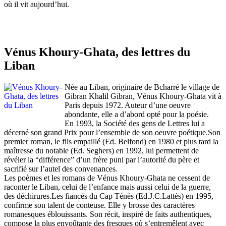
où il vit aujourd’hui.
Vénus Khoury-Ghata, des lettres du
Liban
Née au Liban, originaire de Bcharré le village de
Gibran Khalil Gibran, Vénus Khoury-Ghata vit à
Paris depuis 1972. Auteur d’une oeuvre
abondante, elle a d’abord opté pour la poésie.
En 1993, la Société des gens de Lettres lui a
décerné son grand Prix pour l’ensemble de son oeuvre poétique.Son
premier roman, le fils empaillé (Ed. Belfond) en 1980 et plus tard la
maîtresse du notable (Ed. Seghers) en 1992, lui permettent de
révéler la “différence” d’un frère puni par l’autorité du père et
sacrifié sur l’autel des convenances.
Les poèmes et les romans de Vénus Khoury-Ghata ne cessent de
raconter le Liban, celui de l’enfance mais aussi celui de la guerre,
des déchirures.Les fiancés du Cap Ténès (Ed.J.C.Lattès) en 1995,
confirme son talent de conteuse. Elle y brosse des caractères
romanesques éblouissants. Son récit, inspiré de faits authentiques,
compose la plus envoûtante des fresques où s’entremêlent avec