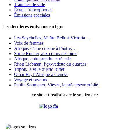
Tranches de ville
Écrans francophones
Émissions spéciales
Les dernières émissions en ligne
Les Seychelles, Maître Belle à Victoria…
Voix de femmes
Afrique, d’une cuisine à l’autre…
Sur le Rocher, aux cœurs des mots
Afrique, entreprendre et réussir
Riton Liebman, l’ex-vedette du quartier
Tripoli, la ville d’Éric Ritter
Omar Ba, l’Afrique à Genève
Voyage et saveurs
Paulin Soumanou Vieyra, le précurseur oublié
ce site est réalisé avec le soutien de :