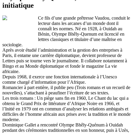
initiatique
Ce fils d’une grande prêtresse Vaudou, conduit le
lecteur dans les arcanes d’un monde dont il
connaît les normes. Né en 1928, à Ouidah au
Bénin, Olympe Bhêly-Quenum est licencié en
lettres classiques et titulaire d’une maîtrise en
sociologie.
Après avoir étudié l’administration et la gestion des entreprises à
Paris, il entame une carrière diplomatique, devient professeur de
Lettres puis se tourne vers le journalisme. Il collabore notamment à
Bingo et au Monde diplomatique et fonde le magazine La vie
africaine.
Depuis 1968, il exerce une fonction internationale à l’Unesco
comme chargé d’information pour l’Afrique.
Romancier à part entière, il publie peu (Trois romans et un recueil de
nouvelles), s’attachant à peaufiner l’écriture de ses textes.
Les trois romans : Un piège sans fin en 1960, Le Chant du lac qui a
obtenu le Grand Prix de littérature d’Afrique Noire en 1966, et
l’Initié en 1979 ont en commun d’analyser les relations ambiguës et
difficiles de l’homme africain aux prises avec la tradition et le monde
moderne.
Dominique Gallet a rencontré Olympe Bhêly-Quénum à Ouidah
pendant des cérémonies traditionnelles en son honneur, puis à Uzès,