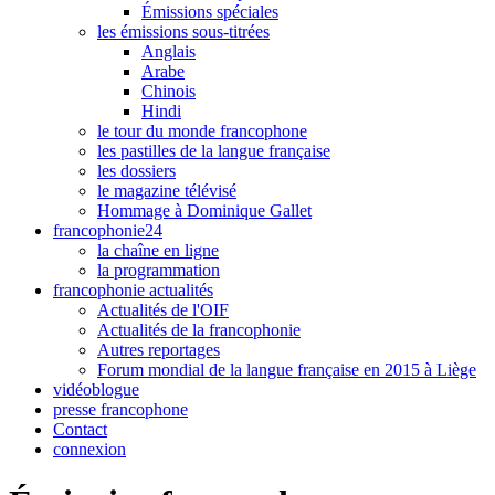
Émissions spéciales
les émissions sous-titrées
Anglais
Arabe
Chinois
Hindi
le tour du monde francophone
les pastilles de la langue française
les dossiers
le magazine télévisé
Hommage à Dominique Gallet
francophonie24
la chaîne en ligne
la programmation
francophonie actualités
Actualités de l'OIF
Actualités de la francophonie
Autres reportages
Forum mondial de la langue française en 2015 à Liège
vidéoblogue
presse francophone
Contact
connexion