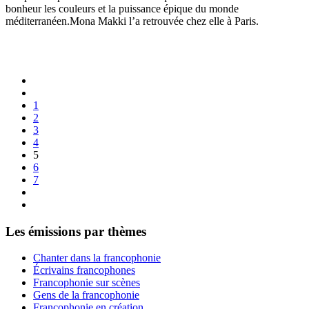
bonheur les couleurs et la puissance épique du monde
méditerranéen.Mona Makki l’a retrouvée chez elle à Paris.
1
2
3
4
5
6
7
Les émissions par thèmes
Chanter dans la francophonie
Écrivains francophones
Francophonie sur scènes
Gens de la francophonie
Francophonie en création